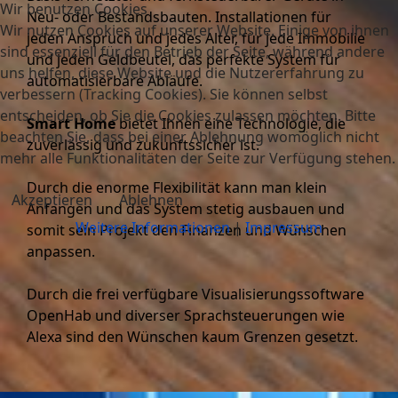
Wir benutzen Cookies
Neu- oder Bestandsbauten. Installationen für
Wir nutzen Cookies auf unserer Website. Einige von ihnen
jeden Anspruch und jedes Alter, für jede Immobilie
sind essenziell für den Betrieb der Seite, während andere
und jeden Geldbeutel, das perfekte System für
uns helfen, diese Website und die Nutzererfahrung zu
automatisierbare Abläufe.
verbessern (Tracking Cookies). Sie können selbst
entscheiden, ob Sie die Cookies zulassen möchten. Bitte
Smart Home
bietet Ihnen eine Technologie, die
beachten Sie, dass bei einer Ablehnung womöglich nicht
zuverlässig und zukunftssicher ist.
mehr alle Funktionalitäten der Seite zur Verfügung stehen.
Durch die enorme Flexibilität kann man klein
Akzeptieren
Ablehnen
Anfangen und das System stetig ausbauen und
Weitere Informationen
|
Impressum
somit sein Projekt den Finanzen und Wünschen
anpassen.
Durch die frei verfügbare Visualisierungssoftware
OpenHab und diverser Sprachsteuerungen wie
Alexa sind den Wünschen kaum Grenzen gesetzt.