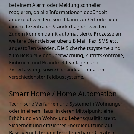
bei einem Alarm oder Meldung schneller
reagieren, da alle Informationen gebündelt
angezeigt werden. Somit kann vor Ort oder von
einem dezentralen Standort agiert werden.
Zudem können damit automatisierte Prozesse an
weitere Dienstleister über z.B Mail, Fax, SMS etc.
angestoßen werden. Die Sicherheitssysteme sind
zum Beispiel Videoüberwachung, Zutrittskontrolle,
Einbruch- und Brandmeldeanlagen und
Zeiterfassung, sowie Gebäudeautomation
verschiedenster Feldbussysteme.
Smart Home / Home Automation
Technische Verfahren und Systeme in Wohnungen
oder in einem Haus, in deren Mittelpunkt eine
Erhöhung von Wohn- und Lebensqualität steht.
Sicherheit und effizienter Energienutzung auf
Basis vernetzter und fernsteuerbarer Geräte in