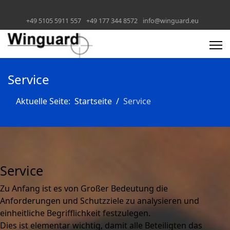
+49 5105 5911 557
+49 177 344 8572
info@winguard.eu
Service
Aktuelle Seite:
Startseite
Service
Service
Zu Anfang ist es von Großer Bedeutung die
Anforderungen und Schutzziele zu analysieren und
einheitliche Begrifflichkeit festzulegen.
Dies ist elementar wichtig, damit alle Beteiligten das