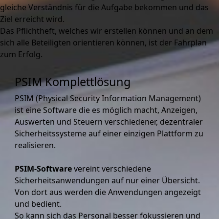
gleiche Verständnis für die Aufgabe bekommen und das
Ziel erreicht wird.
Das Pflichtheft, welches wir erstellen können und an dem
sich alle Beteiligten orientieren können, ist der Fahrplan
zum Erfolg.
PSIM Komplettlösung
PSIM (Physical Security Information Management)
ist eine Software die es möglich macht, Anzeigen,
Auswerten und Steuern verschiedener, dezentraler
Sicherheitssysteme auf einer einzigen Plattform zu
realisieren.
PSIM-Software
vereint verschiedene
Sicherheitsanwendungen auf nur einer Übersicht.
Von dort aus werden die Anwendungen angezeigt
und bedient.
So kann sich das Personal besser fokussieren und