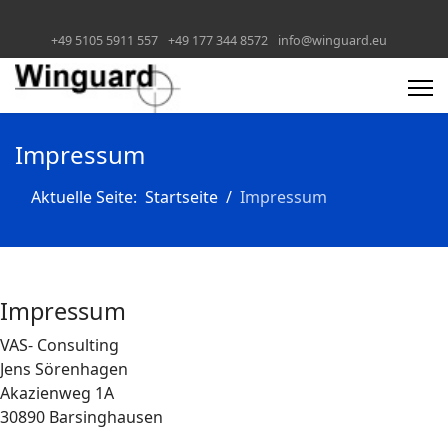
+49 5105 5911 557
+49 177 344 8572
info@winguard.eu
Impressum
Aktuelle Seite:
Startseite
Impressum
Impressum
VAS- Consulting
Jens Sörenhagen
Akazienweg 1A
30890 Barsinghausen